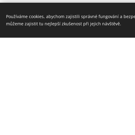
Používáme cookies, abychom zajistili správné fungování a bezp
můžeme zajistit tu nejlepší zkušenost při jejich návštěvě.
Tento web je vytvoře
Vybavená
kuchyně