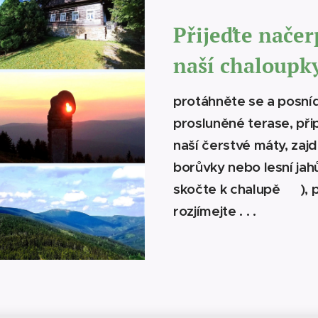
Přijeďte načer
naší cha
loupk
protáhněte se a posníd
prosluněné terase, při
naší čerstvé máty, zajd
borůvky nebo lesní jah
skočte k chalupě 😊), 
rozjímejte
.
. .