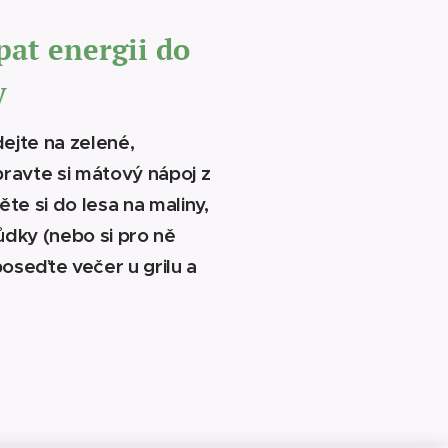
pat energii do
y
ejte na zelené,
pravte si mátový nápoj z
ěte si do lesa na maliny,
ůdky (nebo si pro ně
poseďte večer u grilu a